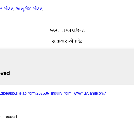
ટર મોટર
,
અસુમેળ મોટર
,
WeChat એકાઉન્ટ
સત્તાવાર એપલેટ