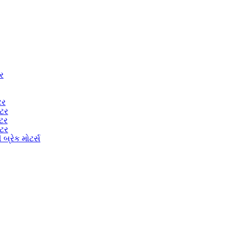
ટર
ટર
ોટર
ોટર
ોટર
બ્રેક મોટર્સ