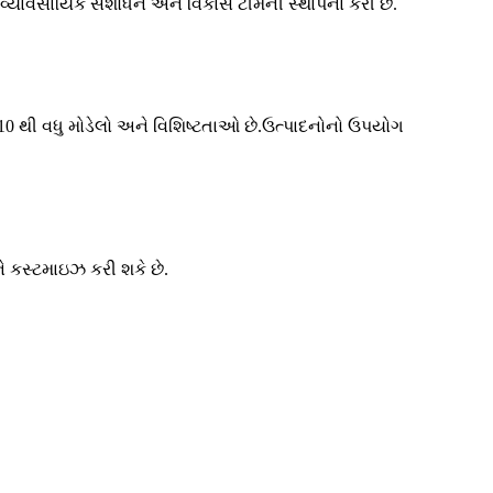
ક વ્યાવસાયિક સંશોધન અને વિકાસ ટીમની સ્થાપના કરી છે.
ે 10 થી વધુ મોડેલો અને વિશિષ્ટતાઓ છે.ઉત્પાદનોનો ઉપયોગ
ે કસ્ટમાઇઝ કરી શકે છે.