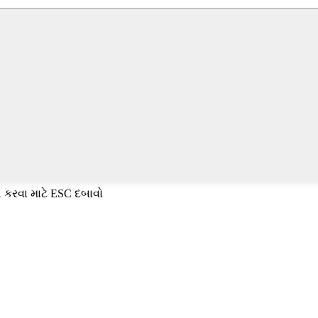
 કરવા માટે ESC દબાવો