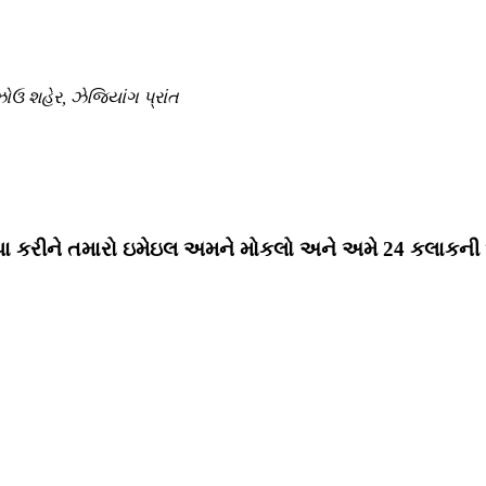
ોઉ શહેર, ઝેજિયાંગ પ્રાંત
પા કરીને તમારો ઇમેઇલ અમને મોકલો અને અમે 24 કલાકની અંદ