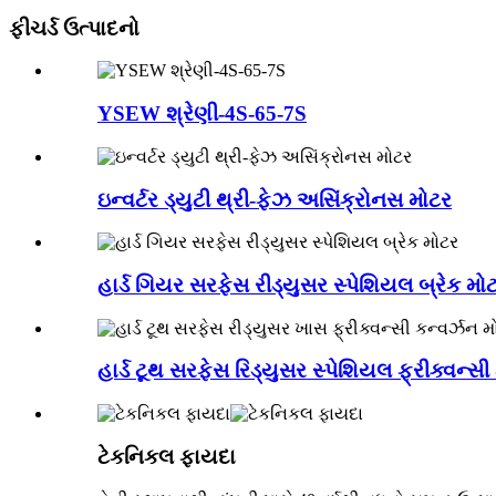
ફીચર્ડ ઉત્પાદનો
YSEW શ્રેણી-4S-65-7S
ઇન્વર્ટર ડ્યુટી થ્રી-ફેઝ અસિંક્રોનસ મોટર
હાર્ડ ગિયર સરફેસ રીડ્યુસર સ્પેશિયલ બ્રેક મો
હાર્ડ ટૂથ સરફેસ રિડ્યુસર સ્પેશિયલ ફ્રીક્વન્સી 
ટેકનિકલ ફાયદા