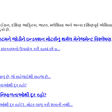
, ઈરાન, દક્ષિણ આફ્રિકા, ભારત, મલેશિયા અને અન્ય દક્ષિણપૂર્વ એશિયાના
કો છે.
મને જોડીને ઇન્ડક્શન મોટર્સનું થર્મલ મેનેજમેન્ટ વિશ્લેષણ
ંસ્કરણનો ઉપયોગ કરી રહ્યાં છો w...
નાનું છે, જે સહેલાઈથી સહજ છે...
 નિષ્ફળતાઓથી દૂર રહો?
ઓથી દૂર રહો?1. મોટર ચાલુ કરી શકાતી નથી...