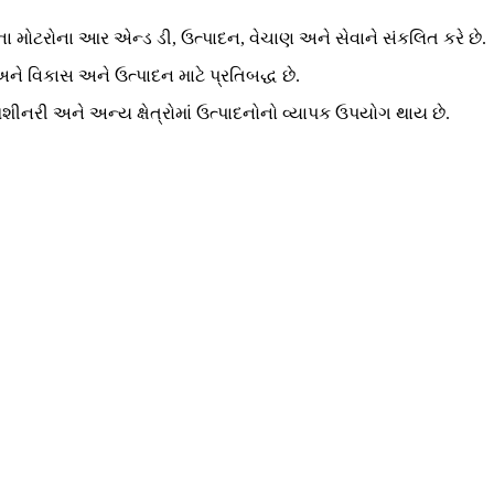
ા મોટરોના આર એન્ડ ડી, ઉત્પાદન, વેચાણ અને સેવાને સંકલિત કરે છે.
ે વિકાસ અને ઉત્પાદન માટે પ્રતિબદ્ધ છે.
ટ મશીનરી અને અન્ય ક્ષેત્રોમાં ઉત્પાદનોનો વ્યાપક ઉપયોગ થાય છે.