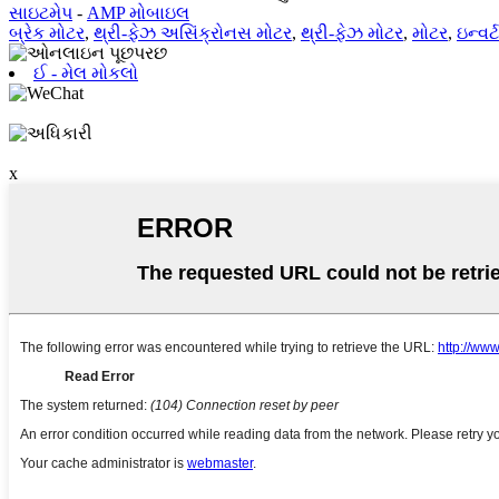
સાઇટમેપ
-
AMP મોબાઇલ
બ્રેક મોટર
,
થ્રી-ફેઝ અસિંક્રોનસ મોટર
,
થ્રી-ફેઝ મોટર
,
મોટર
,
ઇન્વર્
ઈ - મેલ મોકલો
x