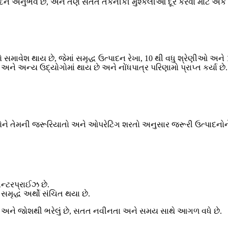
ઉત્પાદન અનુભવ છે, અને તેણે સતત તકનીકી મુશ્કેલીઓ દૂર કરવા માટે એ
 સમાવેશ થાય છે, જેમાં સમૃદ્ધ ઉત્પાદન રેખા, 10 થી વધુ શ્રેણીઓ અન
ાદન અને અન્ય ઉદ્યોગોમાં થાય છે અને નોંધપાત્ર પરિણામો પ્રાપ્ત કર્યા છે.
રાહકોને તેમની જરૂરિયાતો અને ઓપરેટિંગ શરતો અનુસાર જરૂરી ઉત્પાદનોન
ન્ટરપ્રાઈઝ છે.
 સમૃદ્ધ અર્થો સંચિત થયા છે.
સાહ અને જોશથી ભરેલું છે, સતત નવીનતા અને સમય સાથે આગળ વધે છે.