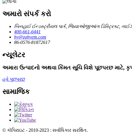
અમારો સંપર્ક કરો
બિનહાઈ ઈન્ડસ્ટ્રીયલ પાર્ક, જિયાઓજીઆંગ ડિસ્ટ્રિક્ટ, તાઈઝ
400-661-6441
hy@zghyem.com
86-0576-81872617
ન્યૂલેટર
અમારા ઉત્પાદનો અથવા કિંમત સૂચિ વિશે પૂછપરછ માટે, કૃ
હવે પૂછપરછ
સામાજિક
© કૉપિરાઇટ - 2010-2023 : સર્વાધિકાર સુરક્ષિત.