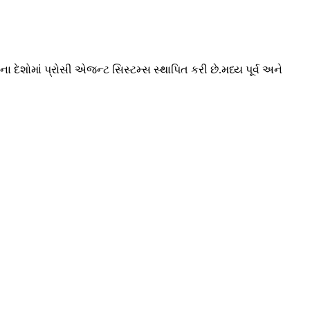
 દેશોમાં પ્રોસી એજન્ટ સિસ્ટમ્સ સ્થાપિત કરી છે.મધ્ય પૂર્વ અને