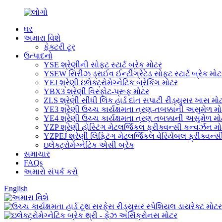
ઘર
અમારા વિશે
ફેક્ટરી ટૂર
ઉત્પાદનો
YSE શ્રેણીની સોફ્ટ સ્ટાર્ટ બ્રેક મોટર
YSEW સિરીઝ ડ્રાઈવ ઈન્ટીગ્રેટેડ સોફ્ટ સ્ટાર્ટ બ્રેક મો
YEJ શ્રેણી ઇલેક્ટ્રોમેગ્નેટિક બ્રેકિંગ મોટર
YBX3 શ્રેણી વિસ્ફોટ-પ્રૂફ મોટર
ZLS શ્રેણી સીધી લિંક હાર્ડ દાંત સપાટી રીડ્યુસર ખાસ મો
YE3 શ્રેણી ઉચ્ચ કાર્યક્ષમતા ત્રણ-તબક્કાની અસુમેળ મ
YE4 શ્રેણી ઉચ્ચ કાર્યક્ષમતા ત્રણ તબક્કાની અસુમેળ મ
YZP શ્રેણી હોસ્ટિંગ મેટલર્જિકલ ફ્રીક્વન્સી કન્વર્ઝન મ
YZPEJ શ્રેણી લિફ્ટિંગ મેટલર્જિકલ વેરિયેબલ ફ્રીક્વન્સી 
ઇલેક્ટ્રોમેગ્નેટિક એસી બ્રેક
સમાચાર
FAQs
અમારો સંપર્ક કરો
English