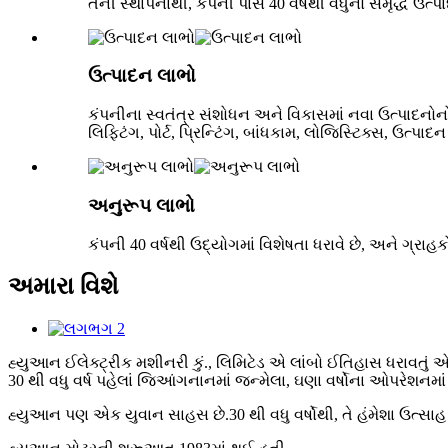
તેની સ્થાપનાથી, કંપની પાસે 40 વર્ષથી વધુનો સમૃદ્ધ 
ઉત્પાદન લાભો
કંપનીના સ્વતંત્ર સંશોધન અને વિકાસમાં નવા ઉત્પાદનોનો
લિફ્ટિંગ, પોર્ટ, પ્રિન્ટિંગ, બાંધકામ, લોજિસ્ટિક્સ, ઉત્પ
અનુરૂપ લાભો
કંપની 40 વર્ષથી ઉદ્યોગમાં વિશેષતા ધરાવે છે, અને ગ્
અમારા વિશે
હ્યુઆન ઈલેક્ટ્રીક મશીનરી કું., લિમિટેડ એ લાંબો ઈતિહાસ ધરાવતું એ
30 થી વધુ વર્ષ પહેલાં જિઆંગનાનમાં જન્મેલા, ઘણા વર્ષોના ઓપરેશનમાં
હ્યુઆન પણ એક યુવાન સાહસ છે.30 થી વધુ વર્ષોથી, તે હંમેશા ઉત્