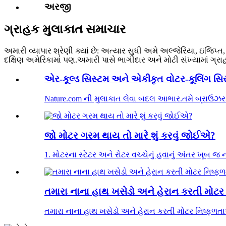
અરજી
ગ્રાહક મુલાકાત સમાચાર
અમારી વ્યાપાર શ્રેણી ક્યાં છે: અત્યાર સુધી અમે અલ્જેરિયા, ઇજિપ્ત
દક્ષિણ અમેરિકામાં પણ.અમારી પાસે ભાગીદાર અને મોટી સંખ્યામાં ગ્રાહ
એર-કૂલ્ડ સિસ્ટમ અને એકીકૃત વોટર-કૂલિંગ સિસ્ટ
Nature.com ની મુલાકાત લેવા બદલ આભાર.તમે બ્રાઉઝર સ
જો મોટર ગરમ થાય તો મારે શું કરવું જોઈએ?
1. મોટરના સ્ટેટર અને રોટર વચ્ચેનું હવાનું અંતર ખૂબ જ 
તમારા નાના હાથ ખસેડો અને હેરાન કરતી મોટર
તમારા નાના હાથ ખસેડો અને હેરાન કરતી મોટર નિષ્ફળતા