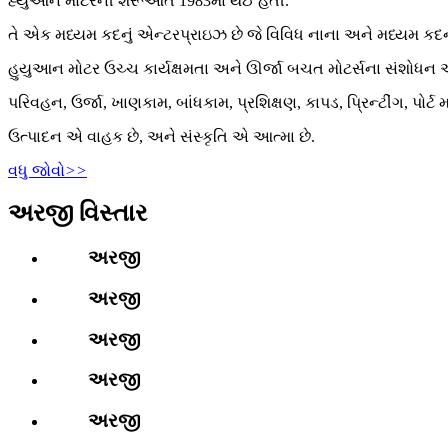
હ્યુઆન મોટરની શરૂઆત 1983માં થઈ હતી.
તે એક મધ્યમ કદનું એન્ટરપ્રાઇઝ છે જે વિવિધ નાના અને મધ્યમ કદન
હુયુઆન મોટર ઉચ્ચ કાર્યક્ષમતા અને ઊર્જા બચત મોટર્સના સંશોધન અન
પરિવહન, ઉર્જા, ખાણકામ, બાંધકામ, પ્રશિક્ષણ, કાપડ, પ્રિન્ટીંગ, પોર્
ઉત્પાદન એ વાહક છે, અને સંસ્કૃતિ એ આત્મા છે.
વધુ જોવો
>>
અરજી વિસ્તાર
અરજી
અરજી
અરજી
અરજી
અરજી